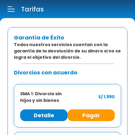
Tarifas
Garantía de Éxito
Todos nuestros servicios cuentan con la
garantía de la devolución de su dinero si no se
logra el objetivo del divorcio.
Divorcios con acuerdo
¡Adquiere tu consulta!
Adquiriendo una consulta podrás detallarnos mejor tu
SMA 1: Divorcio sin
S/ 1,990
problema legal, ya que, con la consulta tendrás los
hijos y sin bienes
siguientes beneficios:
Detalle
Pagar
Atención personalizada.
Iniciar sesión
Consejo basado en experiencia en
procedimientos judiciales.
Inicia sesión o registrate para continuar