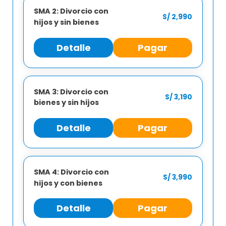
SMA 2: Divorcio con
Envío y recepción de documentos.
S/ 2,990
hijos y sin bienes
Seguridad y tranquilidad en tus decisiones.
Iniciar sesión
Comunicación 24/7.
Detalle
Pagar
Registrarse
Aceptar
SMA 3: Divorcio con
S/ 3,190
bienes y sin hijos
Detalle
Pagar
SMA 4: Divorcio con
S/ 3,990
hijos y con bienes
Detalle
Pagar